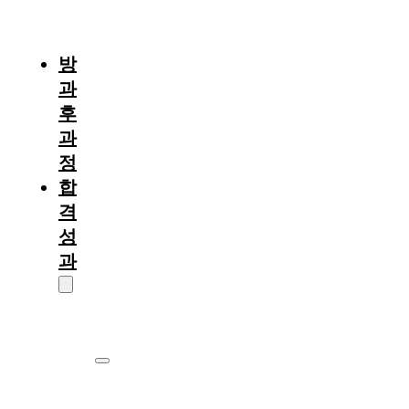
절
차
방
과
후
과
정
합
격
성
과
대
학
원
서