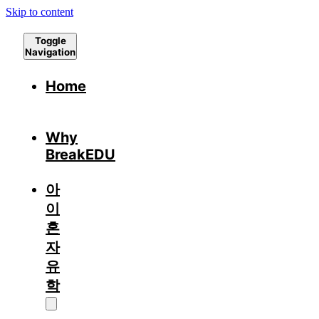
Skip to content
Toggle
Navigation
Home
Why
BreakEDU
아
이
혼
자
유
학