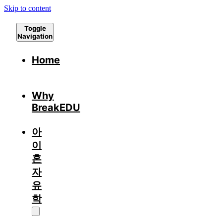
Skip to content
Toggle
Navigation
Home
Why
BreakEDU
아
이
혼
자
유
학