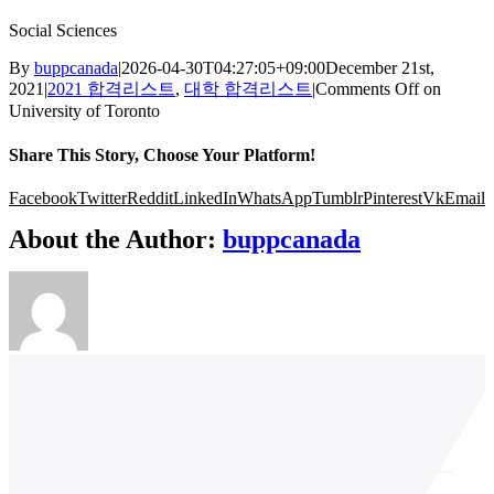
Social Sciences
By
buppcanada
|
2026-04-30T04:27:05+09:00
December 21st,
2021
|
2021 합격리스트
,
대학 합격리스트
|
Comments Off
on
University of Toronto
Share This Story, Choose Your Platform!
Facebook
Twitter
Reddit
LinkedIn
WhatsApp
Tumblr
Pinterest
Vk
Email
About the Author:
buppcanada