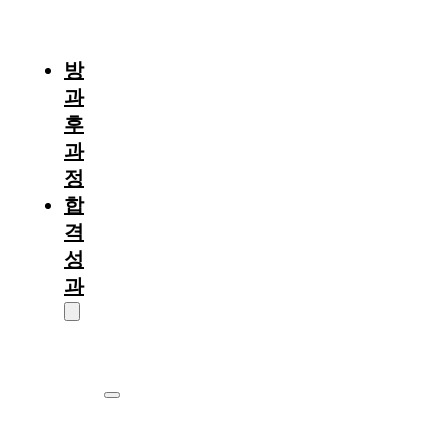
절
차
방
과
후
과
정
합
격
성
과
대
학
원
서