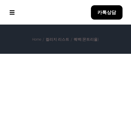
Skip
카톡상담
to
Toggle
Navigation
content
Home
Home
/
컬리지 리스트
/
퀘백(몬트리올)
Why BreakEDU
아이혼자유학
방과후 과정
Lester B. Pearson Vocational
합격성과