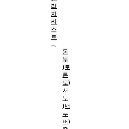
리
지
리
스
트
동
부
(토
론
토)
서
부
(밴
쿠
버)