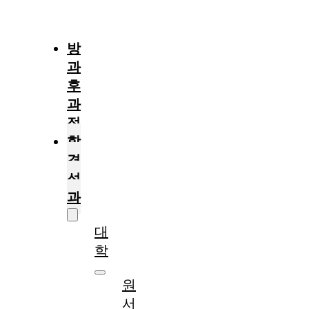
절
차
방
과
후
과
정
합
격
성
과
대
학
원
서