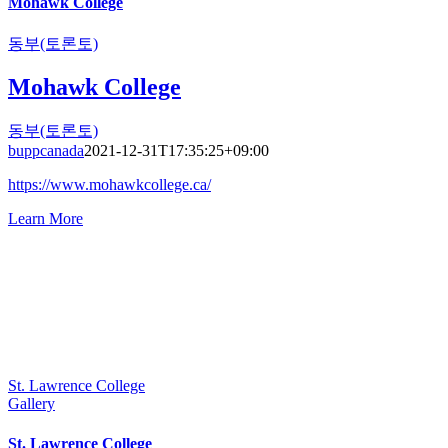
Mohawk College
동부(토론토)
Mohawk College
동부(토론토)
buppcanada
2021-12-31T17:35:25+09:00
https://www.mohawkcollege.ca/
Learn More
St. Lawrence College
Gallery
St. Lawrence College