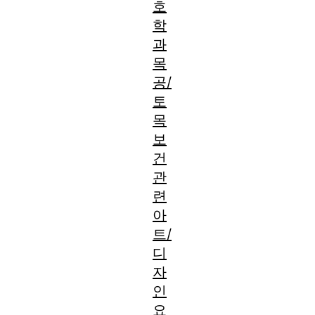
호
학
과
목
공/
토
목
보
건
관
련
아
트/
디
자
인
요