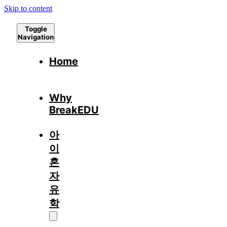
Skip to content
Toggle
Navigation
Home
Why
BreakEDU
아
이
혼
자
유
학