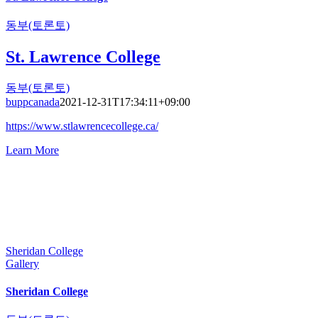
동부(토론토)
St. Lawrence College
동부(토론토)
buppcanada
2021-12-31T17:34:11+09:00
https://www.stlawrencecollege.ca/
Learn More
Sheridan College
Gallery
Sheridan College