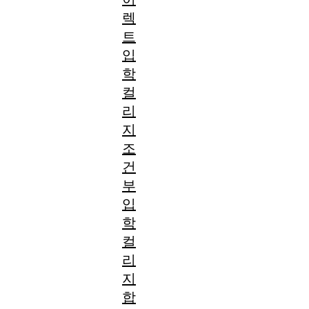
렉
트
입
학
컬
리
지
조
건
부
입
학
컬
리
지
합