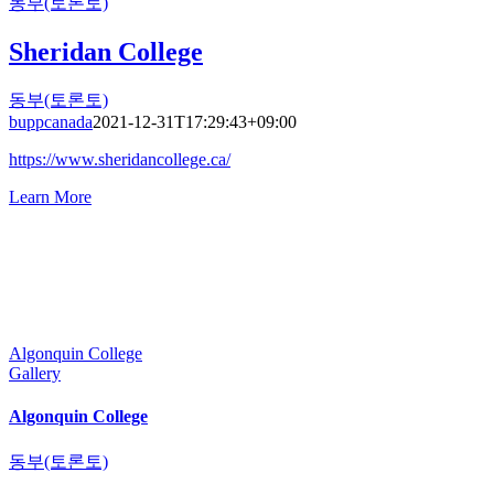
동부(토론토)
Sheridan College
동부(토론토)
buppcanada
2021-12-31T17:29:43+09:00
https://www.sheridancollege.ca/
Learn More
Algonquin College
Gallery
Algonquin College
동부(토론토)