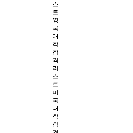
스
트
영
국
대
학
합
격
리
스
트
미
국
대
학
합
격