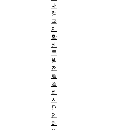
대
행
국
제
학
생
특
별
전
형
컬
리
지
편
입
해