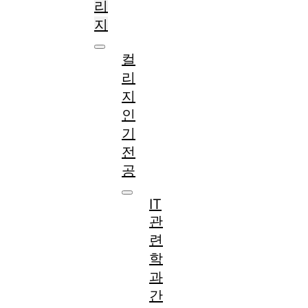
리
지
컬
리
지
인
기
전
공
IT
관
련
학
과
간