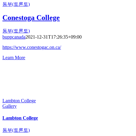
동부(토론토)
Conestoga College
동부(토론토)
buppcanada
2021-12-31T17:26:35+09:00
https://www.conestogac.on.ca/
Learn More
Lambton College
Gallery
Lambton College
동부(토론토)