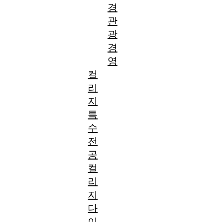
경
관
광
경
영
컬
리
지
특
수
전
공
컬
리
지
다
이