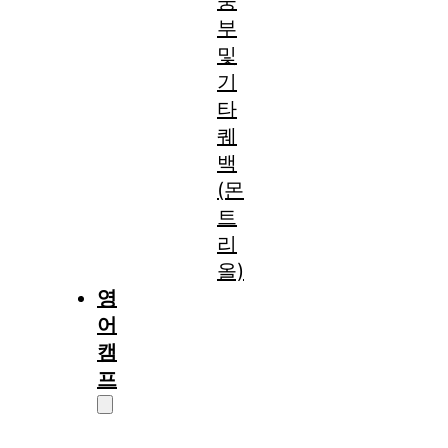
중
부
및
기
타
퀘
백
(몬
트
리
올)
영
어
캠
프
캠