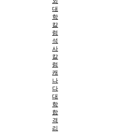
외
대
학
칼
럼
석
사
칼
럼
캐
나
다
대
학
합
격
리