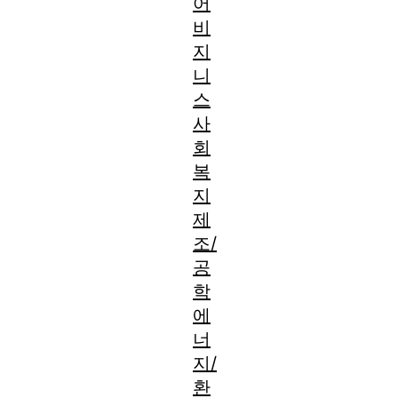
어
비
지
니
스
사
회
복
지
제
조/
공
학
에
너
지/
환