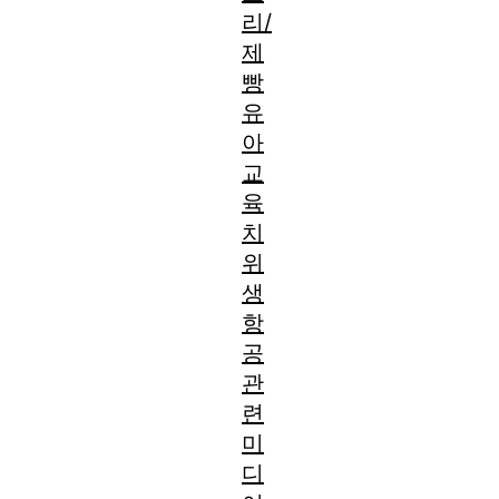
리/
제
빵
유
아
교
육
치
위
생
항
공
관
련
미
디