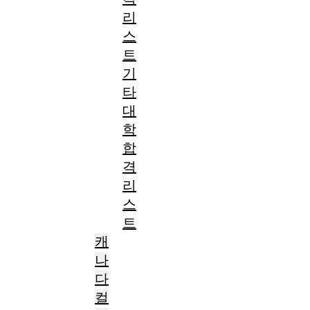
리
스
트
기
타
대
학
합
격
리
스
트
캐
나
다
컬