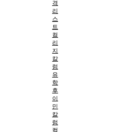
격
리
스
트
컬
리
지
칼
럼
유
학
후
이
민
칼
럼
컬