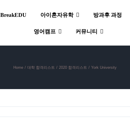
 BreakEDU
아이혼자유학
방과후 과정
영어캠프
커뮤니티
Home
/
대학 합격리스트
/
2020 합격리스트
/
York University