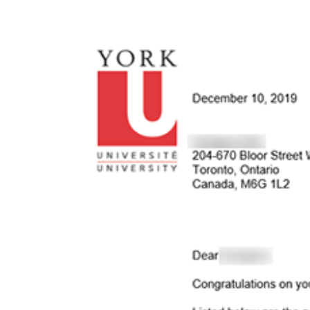
View
Larger
Image