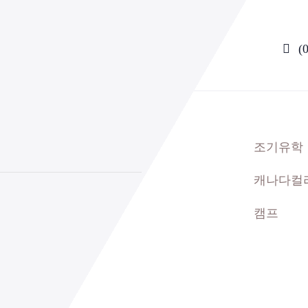
(
조기유학
캐나다컬
캠프