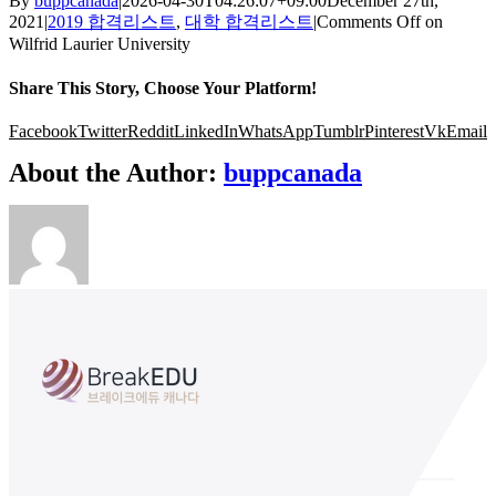
By
buppcanada
|
2026-04-30T04:26:07+09:00
December 27th,
2021
|
2019 합격리스트
,
대학 합격리스트
|
Comments Off
on
Wilfrid Laurier University
Share This Story, Choose Your Platform!
Facebook
Twitter
Reddit
LinkedIn
WhatsApp
Tumblr
Pinterest
Vk
Email
About the Author:
buppcanada