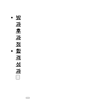
절
차
방
과
후
과
정
합
격
성
과
대
학
원
서