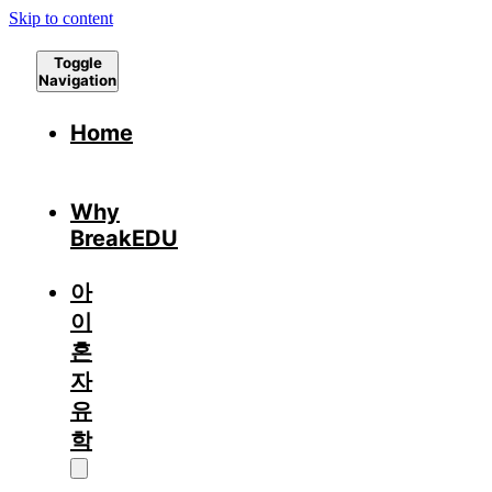
Skip to content
Toggle
Navigation
Home
Why
BreakEDU
아
이
혼
자
유
학