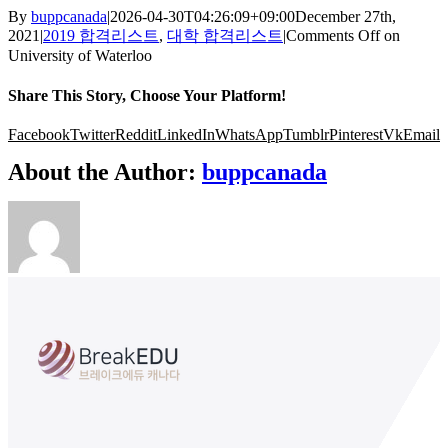
By
buppcanada
|
2026-04-30T04:26:09+09:00
December 27th,
2021
|
2019 합격리스트
,
대학 합격리스트
|
Comments Off
on
University of Waterloo
Share This Story, Choose Your Platform!
Facebook
Twitter
Reddit
LinkedIn
WhatsApp
Tumblr
Pinterest
Vk
Email
About the Author:
buppcanada