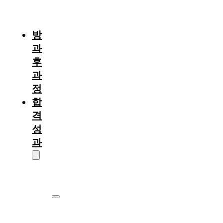
절
차
방
과
후
과
정
합
격
성
과
대
학
원
서