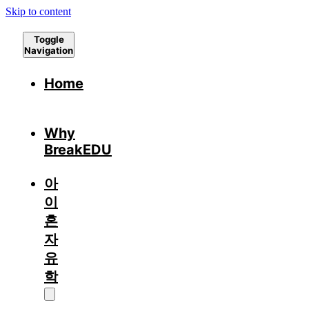
Skip to content
Toggle
Navigation
Home
Why
BreakEDU
아
이
혼
자
유
학