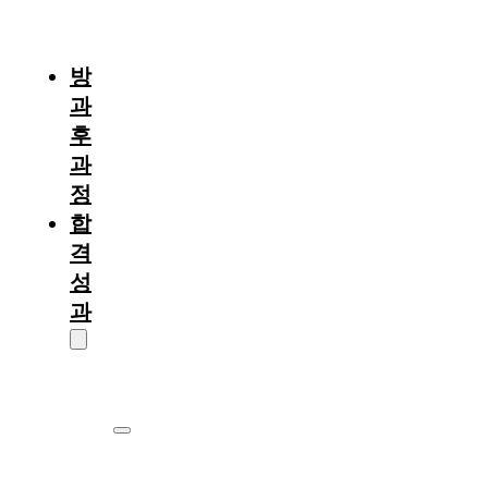
절
차
방
과
후
과
정
합
격
성
과
대
학
원
서