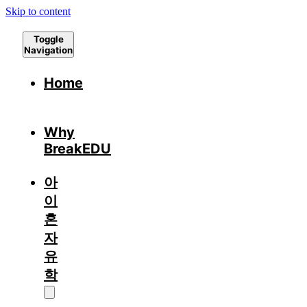
Skip to content
Toggle
Navigation
Home
Why
BreakEDU
아
이
혼
자
유
학