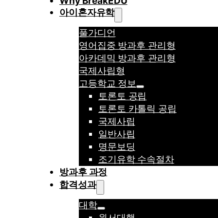
Why BreakEDU
아이혼자유학
풀가디언
영어집중 방과후 관리형
아카데믹 방과후 관리형
국제사립형
고등학교 정보
토론토 공립
토론토 카톨릭 공립
국제사립
일반사립
명문보딩
조기유학 수속절차
방과후 과정
합격성과
대학
원서대행