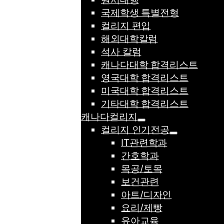
국제학생 특별전형
컬리지 편입
해외대학칼럼
석사 칼럼
캐나다대학 합격리스트
영국대학 합격리스트
미국대학 합격리스트
기타대학 합격리스트
캐나다컬리지
컬리지 인기전공
IT관련학과
간호학과
목공/토목
보건관련
아트/디자인
요리/제빵
유아교육