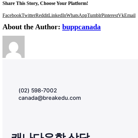
Share This Story, Choose Your Platform!
Facebook
Twitter
Reddit
LinkedIn
WhatsApp
Tumblr
Pinterest
Vk
Email
About the Author:
buppcanada
(02) 598-7002
canada@breakedu.com
캐나다유학 상담