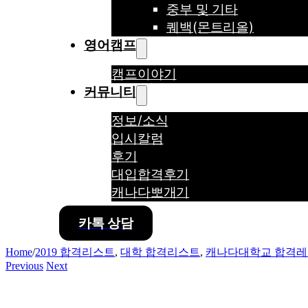
중부 및 기타
퀘백(몬트리올)
영어캠프
캠프이야기
커뮤니티
정보/소식
입시칼럼
후기
대입합격후기
캐나다뽀개기
카톡 상담
Home
/
2019 합격리스트
,
대학 합격리스트
,
캐나다대학교 합격
Previous
Next