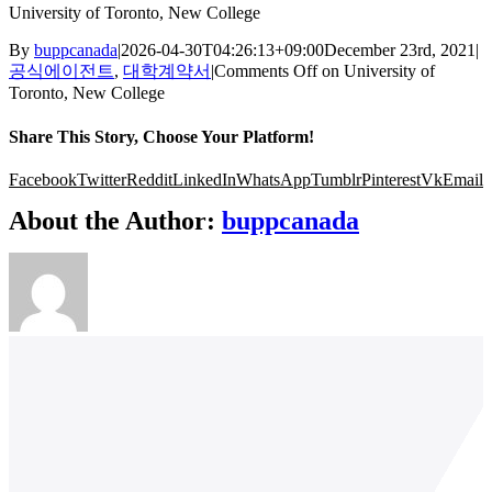
University of Toronto, New College
By
buppcanada
|
2026-04-30T04:26:13+09:00
December 23rd, 2021
|
공식에이전트
,
대학계약서
|
Comments Off
on University of
Toronto, New College
Share This Story, Choose Your Platform!
Facebook
Twitter
Reddit
LinkedIn
WhatsApp
Tumblr
Pinterest
Vk
Email
About the Author:
buppcanada