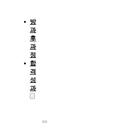
절
차
방
과
후
과
정
합
격
성
과
대
학
원
서