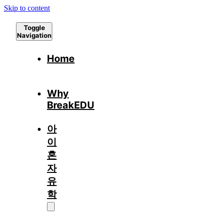
Skip to content
Toggle
Navigation
Home
Why
BreakEDU
아
이
혼
자
유
학