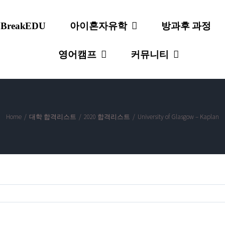
 BreakEDU
아이혼자유학
방과후 과정
영어캠프
커뮤니티
Home
/
대학 합격리스트
/
2020 합격리스트
/
University of Glasgow – Kaplan