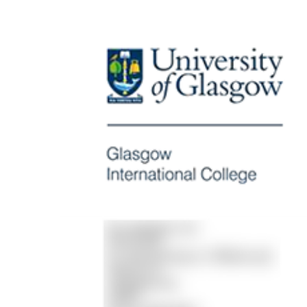
View
Larger
Image