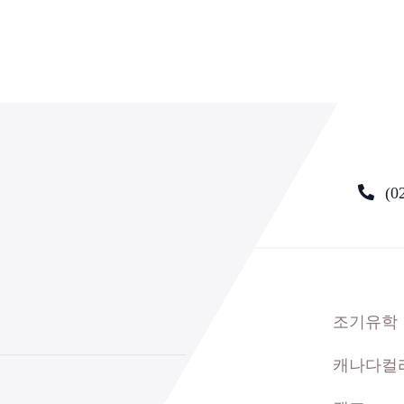
(0
조기유학
캐나다컬