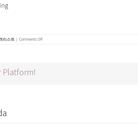
ing
on
합격리스트
|
Comments Off
University
of
Glasgow
–
 Platform!
Kaplan
da