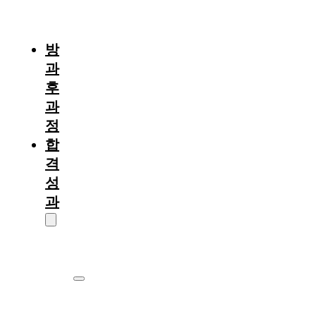
절
차
방
과
후
과
정
합
격
성
과
대
학
원
서