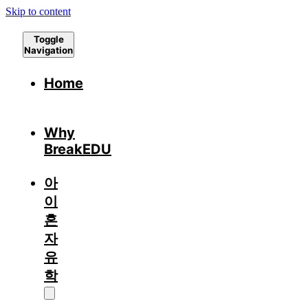
Skip to content
Toggle
Navigation
Home
Why
BreakEDU
아
이
혼
자
유
학