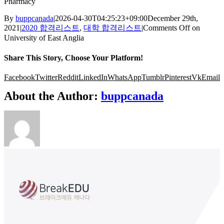
Pharmacy
By
buppcanada
|
2026-04-30T04:25:23+09:00
December 29th,
2021
|
2020 합격리스트
,
대학 합격리스트
|
Comments Off
on
University of East Anglia
Share This Story, Choose Your Platform!
Facebook
Twitter
Reddit
LinkedIn
WhatsApp
Tumblr
Pinterest
Vk
Email
About the Author:
buppcanada