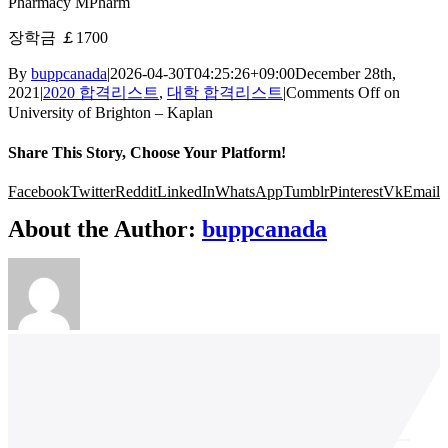
Pharmacy MPharm
장학금 ￡1700
By
buppcanada
|
2026-04-30T04:25:26+09:00
December 28th,
2021
|
2020 합격리스트
,
대학 합격리스트
|
Comments Off
on
University of Brighton – Kaplan
Share This Story, Choose Your Platform!
Facebook
Twitter
Reddit
LinkedIn
WhatsApp
Tumblr
Pinterest
Vk
Email
About the Author:
buppcanada