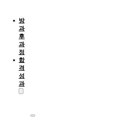
절
차
방
과
후
과
정
합
격
성
과
대
학
원
서