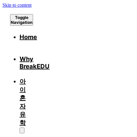
Skip to content
Toggle
Navigation
Home
Why
BreakEDU
아
이
혼
자
유
학