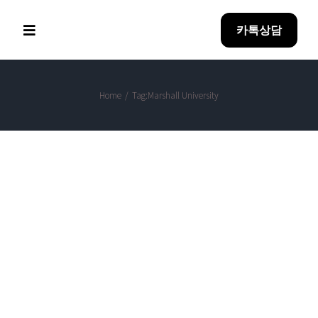
Skip
카톡상담
to
Toggle
Navigation
content
Home
Home
/
Tag:
Marshall University
Why BreakEDU
아이혼자유학
방과후 과정
합격성과