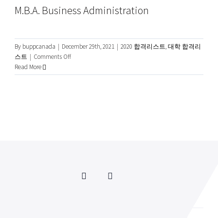
M.B.A. Business Administration
By
buppcanada
|
December 29th, 2021
|
2020 합격리스트
,
대학 합격리
on
스트
|
Comments Off
Marshall
Read More
University