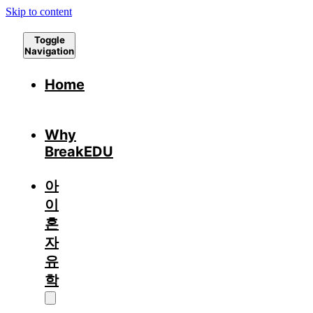
Skip to content
Toggle
Navigation
Home
Why
BreakEDU
아
이
혼
자
유
학