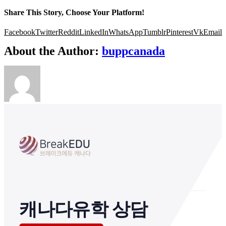
Share This Story, Choose Your Platform!
Facebook
Twitter
Reddit
LinkedIn
WhatsApp
Tumblr
Pinterest
Vk
Email
About the Author:
buppcanada
캐나다유학 상담