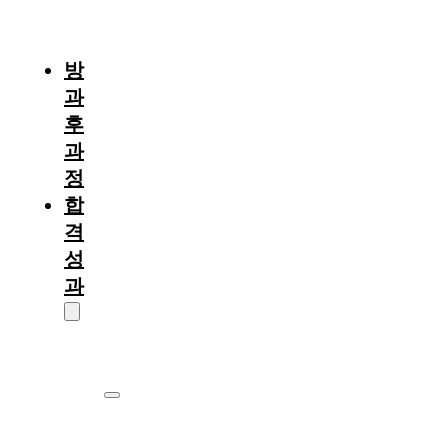
절
차
방
과
후
과
정
합
격
성
과
대
학
원
서