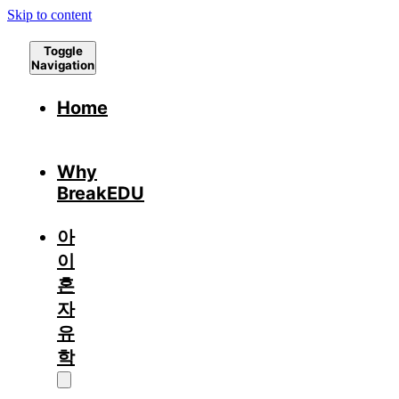
Skip to content
Toggle
Navigation
Home
Why
BreakEDU
아
이
혼
자
유
학