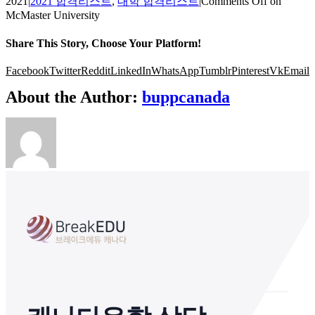
2021
|
2021 합격리스트
,
대학 합격리스트
|
Comments Off
on
McMaster University
Share This Story, Choose Your Platform!
Facebook
Twitter
Reddit
LinkedIn
WhatsApp
Tumblr
Pinterest
Vk
Email
About the Author:
buppcanada