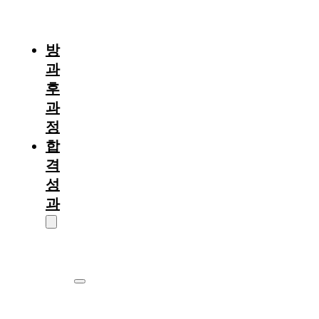
절
차
방
과
후
과
정
합
격
성
과
대
학
원
서