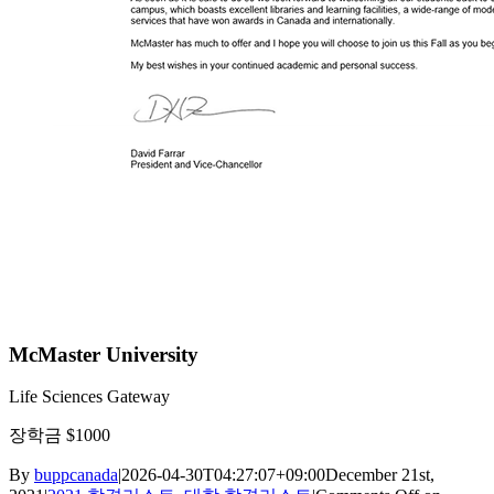
McMaster University
Life Sciences Gateway
장학금 $1000
By
buppcanada
|
2026-04-30T04:27:07+09:00
December 21st,