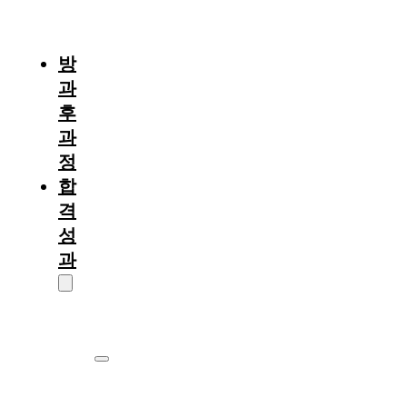
절
차
방
과
후
과
정
합
격
성
과
대
학
원
서