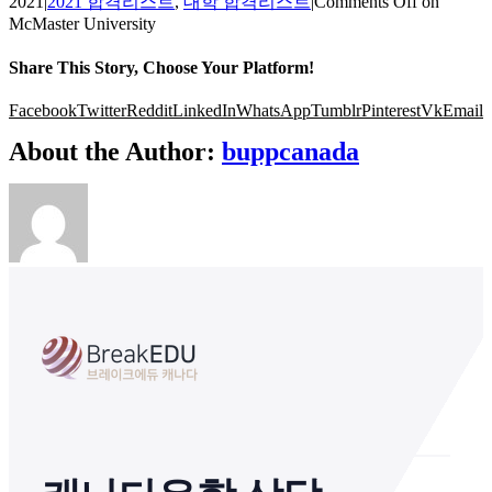
2021
|
2021 합격리스트
,
대학 합격리스트
|
Comments Off
on
McMaster University
Share This Story, Choose Your Platform!
Facebook
Twitter
Reddit
LinkedIn
WhatsApp
Tumblr
Pinterest
Vk
Email
About the Author:
buppcanada