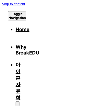
Skip to content
Toggle
Navigation
Home
Why
BreakEDU
아
이
혼
자
유
학