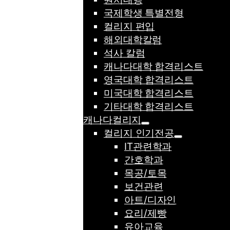
국제학생 특별전형
컬리지 편입
해외대학칼럼
석사 칼럼
캐나다대학 합격리스트
영국대학 합격리스트
미국대학 합격리스트
기타대학 합격리스트
캐나다컬리지
컬리지 인기전공
IT관련학과
간호학과
목공/토목
보건관련
아트/디자인
요리/제빵
유아교육