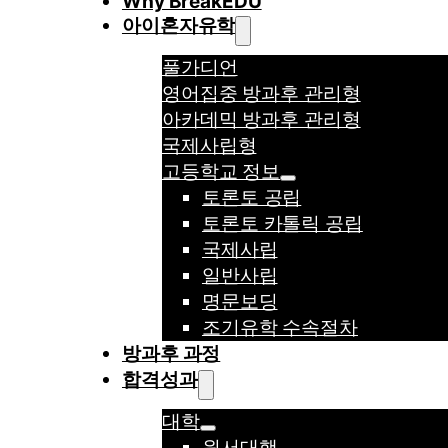
Why BreakEDU
아이혼자유학
풀가디언
영어집중 방과후 관리형
아카데믹 방과후 관리형
국제사립형
고등학교 정보
토론토 공립
토론토 카톨릭 공립
국제사립
일반사립
명문보딩
조기유학 수속절차
방과후 과정
합격성과
대학
원서대행