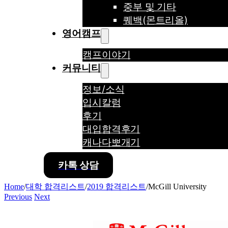
중부 및 기타
퀘백(몬트리올)
영어캠프
캠프이야기
커뮤니티
정보/소식
입시칼럼
후기
대입합격후기
캐나다뽀개기
카톡 상담
Home
/
대학 합격리스트
/
2019 합격리스트
/
McGill University
Previous
Next