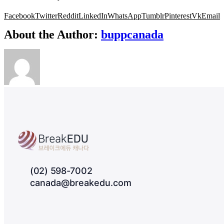
Facebook
Twitter
Reddit
LinkedIn
WhatsApp
Tumblr
Pinterest
Vk
Email
About the Author:
buppcanada
(02) 598-7002
canada@breakedu.com