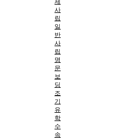
제
사
립
일
반
사
립
명
문
보
딩
조
기
유
학
수
속