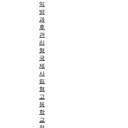
믹
방
과
후
관
리
형
국
제
사
립
형
고
등
학
교
정