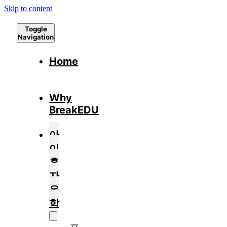
Skip to content
Toggle
Navigation
Home
Why
BreakEDU
아
이
혼
자
유
학