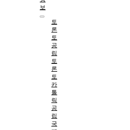
보
토
론
토
공
립
토
론
토
카
톨
릭
공
립
국