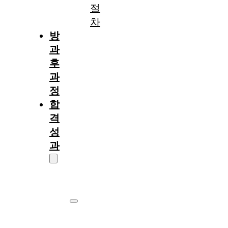
절
차
방
과
후
과
정
합
격
성
과
대
학
원
서