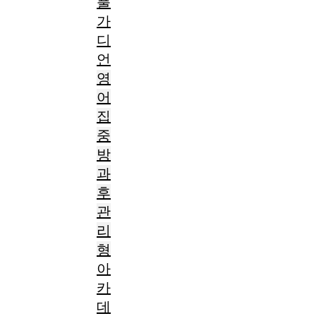
풀
가
디
언
영
어
집
중
방
과
후
관
리
형
아
카
데