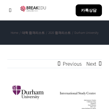
Skip
카톡상담
to
Toggle
Navigation
content
Home
Home
/
대학 합격리스트
/
2020 합격리스트
/
Durham University
Why BreakEDU
Previous
Next
아이혼자유학
방과후 과정
View
Larger
합격성과
Image