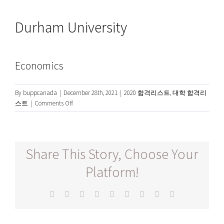
Durham University
Economics
By
buppcanada
|
December 28th, 2021
|
2020 합격리스트
,
대학 합격리
on
스트
|
Comments Off
Durham
University
Share This Story, Choose Your
Platform!
Facebook
Twitter
Reddit
LinkedIn
WhatsApp
Tumblr
Pinterest
Vk
Email