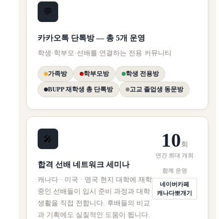
💬
카카오톡 단톡방 — 총 5개 운영
학생·학부모·선배를 연결하는 전용 커뮤니티
가족방
학부모방
학생 전용방
BUPP 재학생 총 단톡방
고교 졸업생 동문방
10
🎤
회
연간 최대 개최
합격 선배 네트워크 세미나
함께 운영
캐나다 · 미국 · 영국 현지 대학에 재학
네이버카페
중인 선배들이 입시 준비 과정과 대학
캐나다뽀개기
생활을 직접 전합니다. 후배들의 비교
과 기획에도 실질적인 도움이 됩니다.