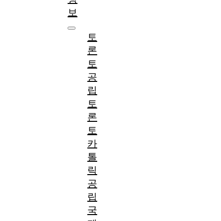
보
토
론
토
공
립
토
론
토
카
톨
릭
공
립
국