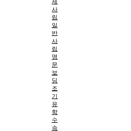
제
사
립
일
반
사
립
명
문
보
딩
조
기
유
학
수
속