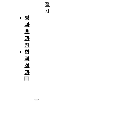
절
차
방
과
후
과
정
합
격
성
과
대
학
원
서