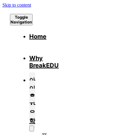
Skip to content
Toggle
Navigation
Home
Why
BreakEDU
아
이
혼
자
유
학