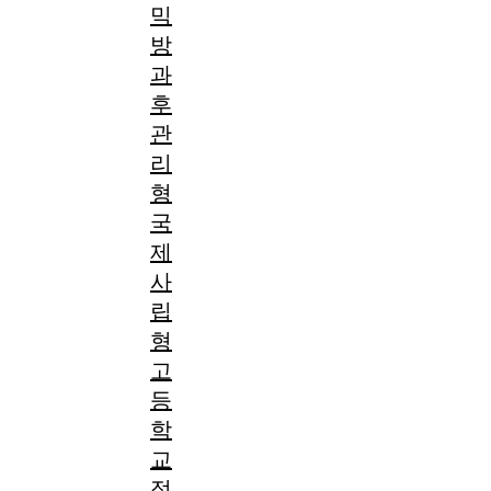
믹
방
과
후
관
리
형
국
제
사
립
형
고
등
학
교
정