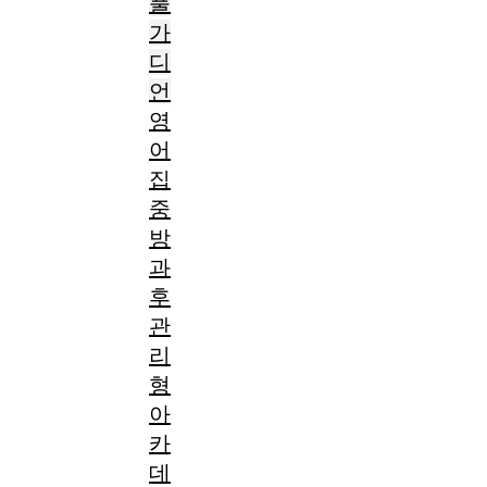
풀
가
디
언
영
어
집
중
방
과
후
관
리
형
아
카
데