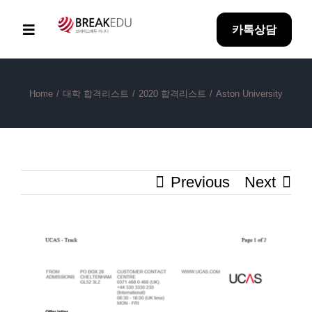
Skip
카톡상담
to
Toggle
Navigation
content
Home
Home
/
대학 합격리스트
/
2020 합격리스트
/
Aston University
Why BreakEDU
Previous
Next
아이혼자유학
방과후 과정
View
Larger
합격성과
Image