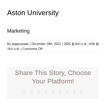
Aston University
Marketing
By
buppcanada
|
December 29th, 2021
|
2020 합격리스트
,
대학 합
on
격리스트
|
Comments Off
Aston
University
Share This Story, Choose
Your Platform!
Facebook
Twitter
Reddit
LinkedIn
WhatsApp
Tumblr
Pinterest
Vk
Email