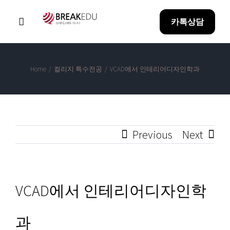
Skip
카톡상담
to
Toggle
Navigation
content
Home
Home
/
컬리지 특수전공
/
VCAD에서 인테리어디자인학과
Why BreakEDU
Previous
Next
아이혼자유학
방과후 과정
VCAD에서 인테리어디자인학
합격성과
과