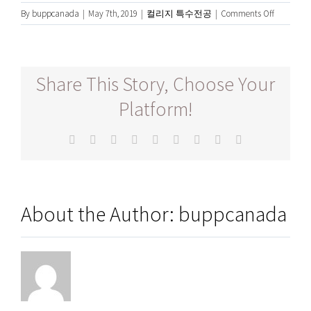
on
By
buppcanada
|
May 7th, 2019
|
컬리지 특수전공
|
Comments Off
VCAD
에
서
인
Share This Story, Choose Your
테
리
Platform!
어
디
Facebook
Twitter
Reddit
LinkedIn
WhatsApp
Tumblr
Pinterest
Vk
Email
자
인
학
과
About the Author:
buppcanada