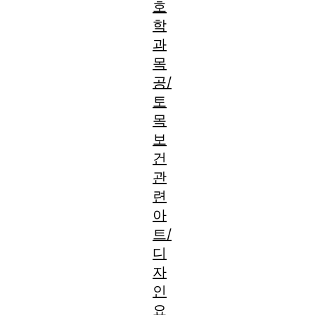
호
학
과
목
공/
토
목
보
건
관
련
아
트/
디
자
인
요