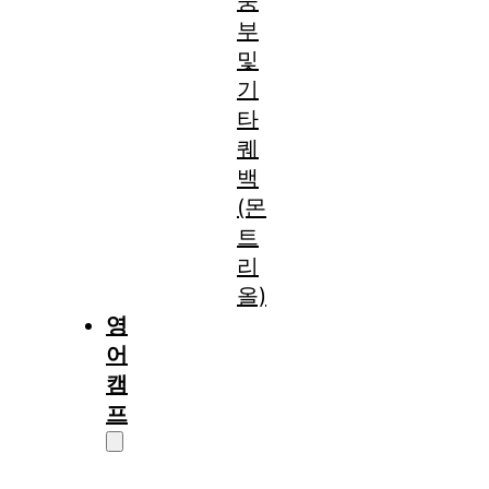
중
부
및
기
타
퀘
백
(몬
트
리
올)
영
어
캠
프
캠