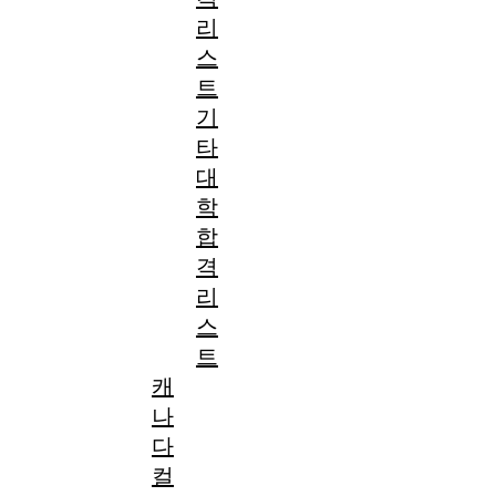
리
스
트
기
타
대
학
합
격
리
스
트
캐
나
다
컬