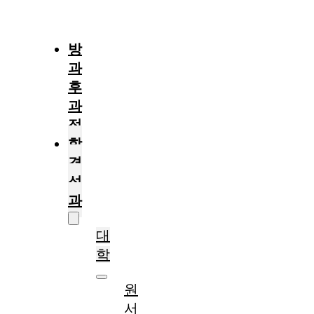
절
차
방
과
후
과
정
합
격
성
과
대
학
원
서