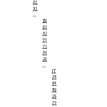
리
지
컬
리
지
인
기
전
공
IT
관
련
학
과
간