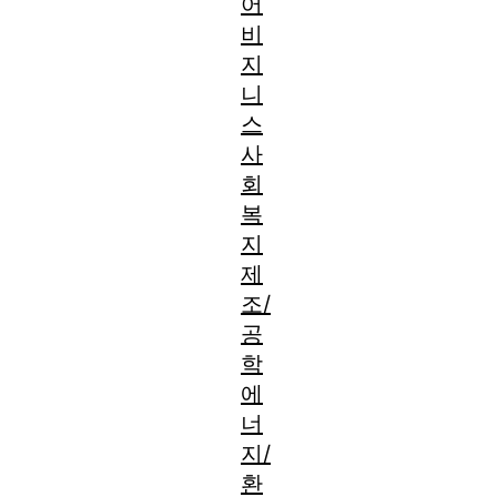
어
비
지
니
스
사
회
복
지
제
조/
공
학
에
너
지/
환