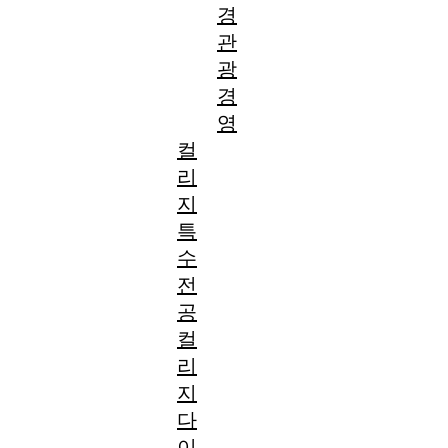
경
관
광
경
영
컬
리
지
특
수
전
공
컬
리
지
다
이