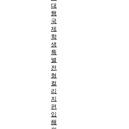
대
행
국
제
학
생
특
별
전
형
컬
리
지
편
입
해