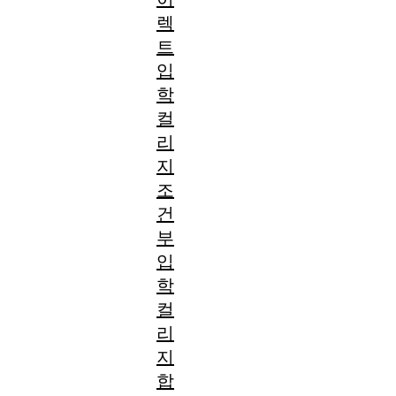
렉
트
입
학
컬
리
지
조
건
부
입
학
컬
리
지
합