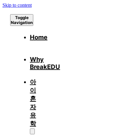
Skip to content
Toggle
Navigation
Home
Why
BreakEDU
아
이
혼
자
유
학