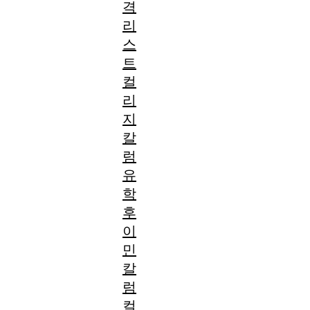
격
리
스
트
컬
리
지
칼
럼
유
학
후
이
민
칼
럼
컬