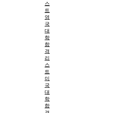
스
트
영
국
대
학
합
격
리
스
트
미
국
대
학
합
격