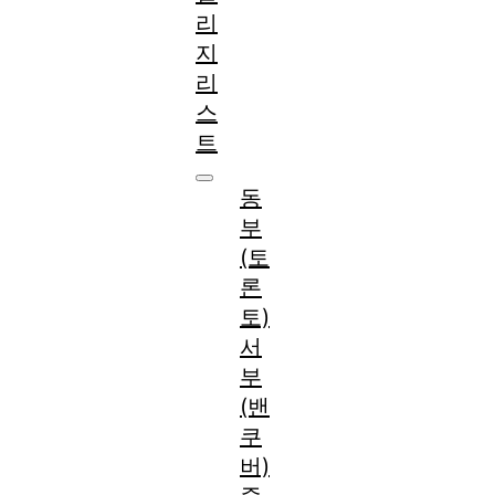
리
지
리
스
트
동
부
(토
론
토)
서
부
(밴
쿠
버)