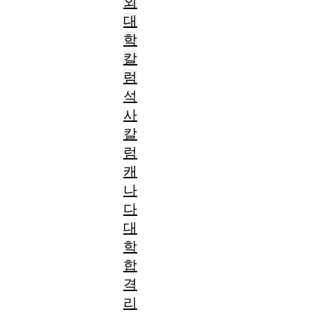
외
대
학
칼
럼
석
사
칼
럼
캐
나
다
대
학
합
격
리