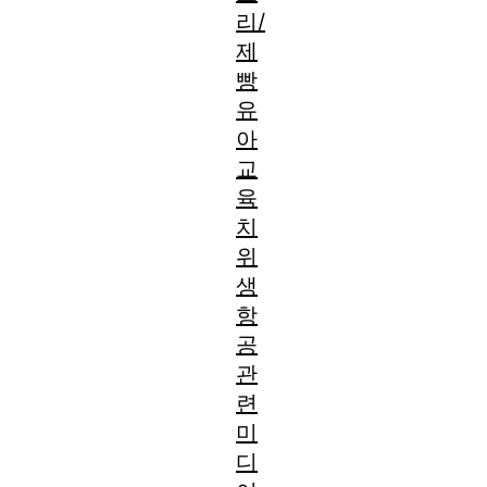
리/
제
빵
유
아
교
육
치
위
생
항
공
관
련
미
디