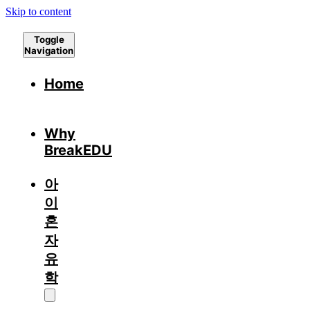
Skip to content
Toggle
Navigation
Home
Why
BreakEDU
아
이
혼
자
유
학