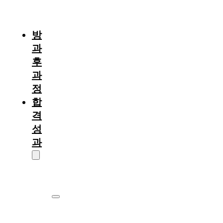
절
차
방
과
후
과
정
합
격
성
과
대
학
원
서