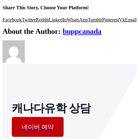
Share This Story, Choose Your Platform!
Facebook
Twitter
Reddit
LinkedIn
WhatsApp
Tumblr
Pinterest
Vk
Email
About the Author:
buppcanada
캐나다유학 상담
네이버 예약