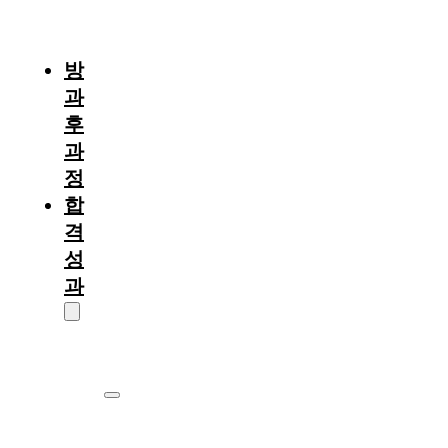
절
차
방
과
후
과
정
합
격
성
과
대
학
원
서