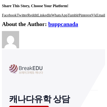
Share This Story, Choose Your Platform!
Facebook
Twitter
Reddit
LinkedIn
WhatsApp
Tumblr
Pinterest
Vk
Email
About the Author:
buppcanada
캐나다유학 상담