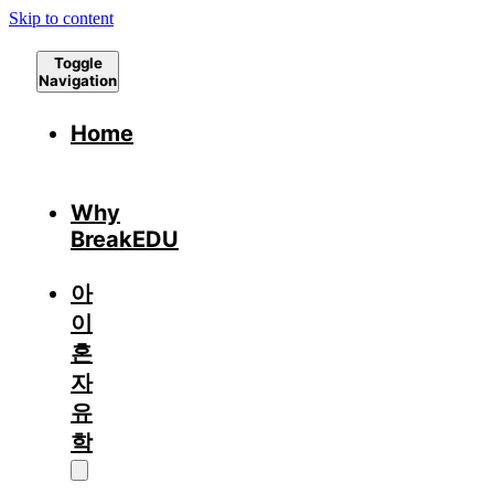
Skip to content
Toggle
Navigation
Home
Why
BreakEDU
아
이
혼
자
유
학