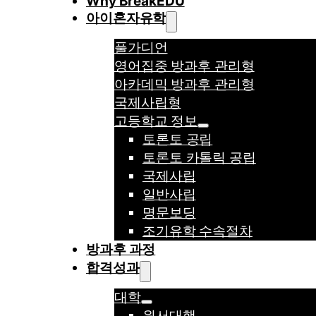
Why BreakEDU
아이혼자유학
풀가디언
영어집중 방과후 관리형
아카데믹 방과후 관리형
국제사립형
고등학교 정보
토론토 공립
토론토 카톨릭 공립
국제사립
일반사립
명문보딩
조기유학 수속절차
방과후 과정
합격성과
대학
원서대행