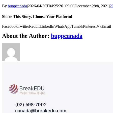
By
buppcanada
|
2026-04-30T04:25:26+09:00
December 28th, 2021
|
2
Share This Story, Choose Your Platform!
Facebook
Twitter
Reddit
LinkedIn
WhatsApp
Tumblr
Pinterest
Vk
Email
About the Author:
buppcanada
(02) 598-7002
canada@breakedu.com