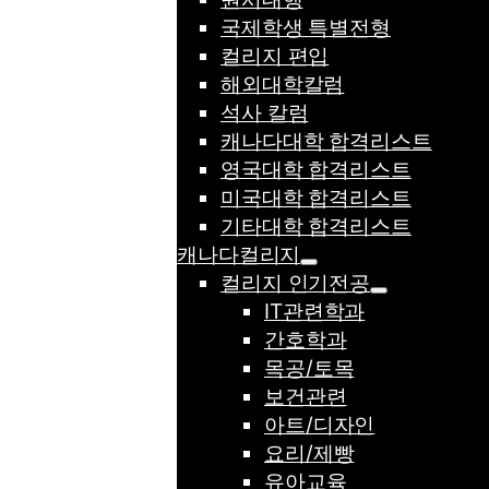
국제학생 특별전형
컬리지 편입
해외대학칼럼
석사 칼럼
캐나다대학 합격리스트
영국대학 합격리스트
미국대학 합격리스트
기타대학 합격리스트
캐나다컬리지
컬리지 인기전공
IT관련학과
간호학과
목공/토목
보건관련
아트/디자인
요리/제빵
유아교육