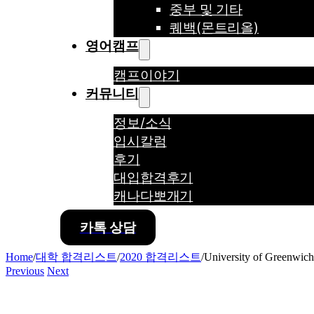
중부 및 기타
퀘백(몬트리올)
영어캠프
캠프이야기
커뮤니티
정보/소식
입시칼럼
후기
대입합격후기
캐나다뽀개기
카톡 상담
Home
/
대학 합격리스트
/
2020 합격리스트
/
University of Greenwich
Previous
Next