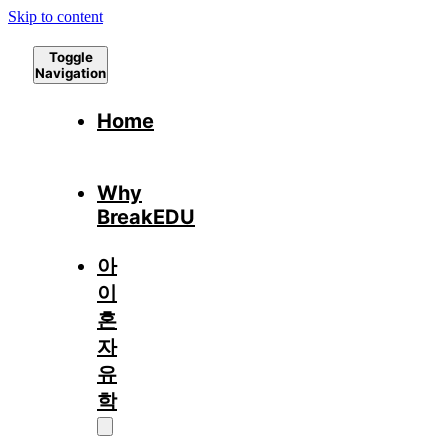
Skip to content
Toggle
Navigation
Home
Why
BreakEDU
아
이
혼
자
유
학