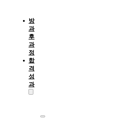
절
차
방
과
후
과
정
합
격
성
과
대
학
원
서