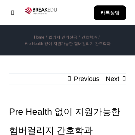
Skip
카톡상담
to
Toggle
Navigation
content
Home
Home
/
컬리지 인기전공
/
간호학과
/
Pre Health 없이 지원가능한 험버컬리지 간호학과
Why BreakEDU
Previous
Next
아이혼자유학
방과후 과정
Pre Health 없이 지원가능한
합격성과
험버컬리지 간호학과