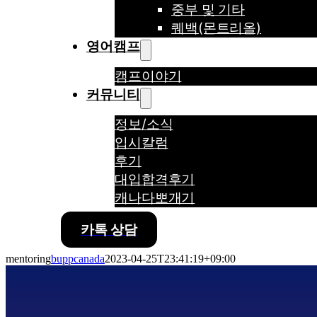
중부 및 기타
퀘백(몬트리올)
영어캠프
캠프이야기
커뮤니티
정보/소식
입시칼럼
후기
대입합격후기
캐나다뽀개기
카톡 상담
mentoring
buppcanada
2023-04-25T23:41:19+09:00