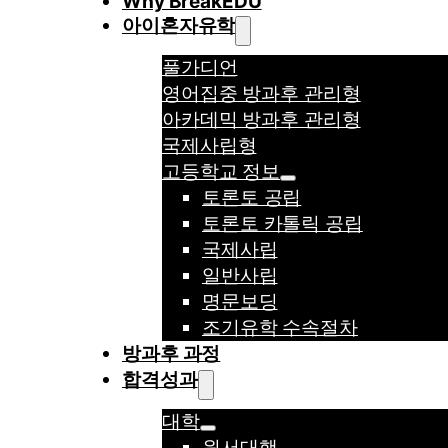
Why BreakEDU
아이혼자유학
풀가디언
영어집중 방과후 관리형
아카데믹 방과후 관리형
국제사립형
고등학교 정보
토론토 공립
토론토 카톨릭 공립
국제사립
일반사립
명문보딩
조기유학 수속절차
방과후 과정
합격성과
대학
원서대행