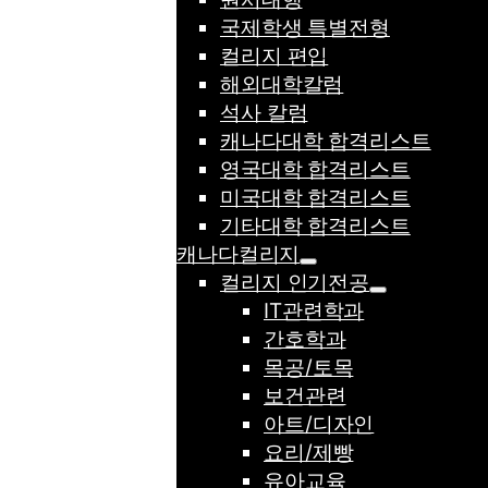
국제학생 특별전형
컬리지 편입
해외대학칼럼
석사 칼럼
캐나다대학 합격리스트
영국대학 합격리스트
미국대학 합격리스트
기타대학 합격리스트
캐나다컬리지
컬리지 인기전공
IT관련학과
간호학과
목공/토목
보건관련
아트/디자인
요리/제빵
유아교육