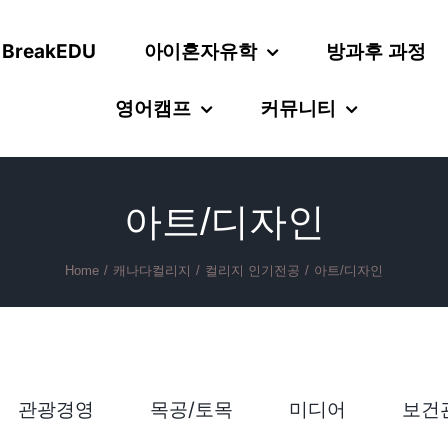
 BreakEDU
아이혼자유학
방과후 과정
영어캠프
커뮤니티
아트/디자인
Home
/
캐나다컬리지
/
컬리지 인기전공
/
아트/디자인
관광경영
목공/토목
미디어
보건