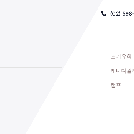
(02) 598
조기유학
캐나다컬
캠프