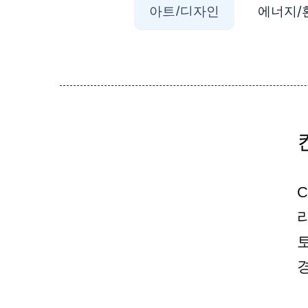
아트/디자인
에너지/
C
리지
과
전공