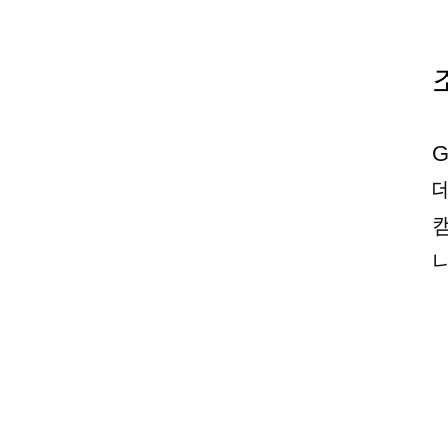
지 그
과
전공