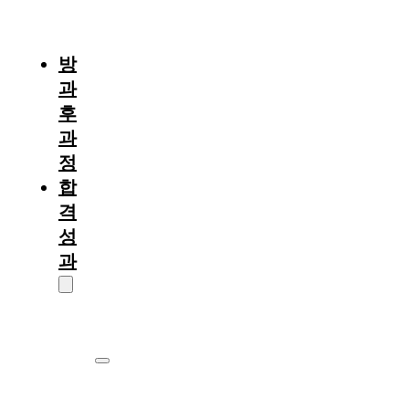
절
차
방
과
후
과
정
합
격
성
과
대
학
원
서