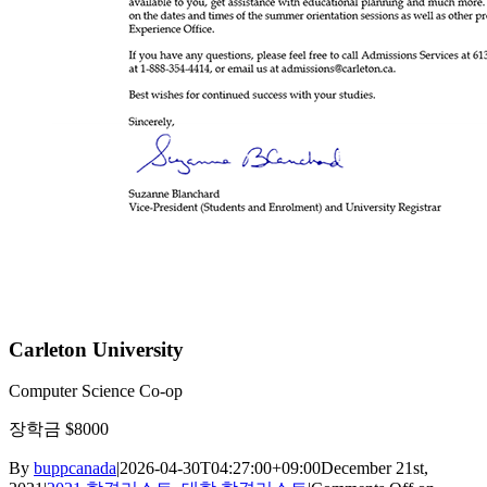
Carleton University
Computer Science Co-op
장학금 $8000
By
buppcanada
|
2026-04-30T04:27:00+09:00
December 21st,