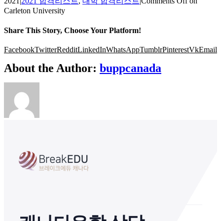
2021
|
2021 합격리스트
,
대학 합격리스트
|
Comments Off
on
Carleton University
Share This Story, Choose Your Platform!
Facebook
Twitter
Reddit
LinkedIn
WhatsApp
Tumblr
Pinterest
Vk
Email
About the Author:
buppcanada