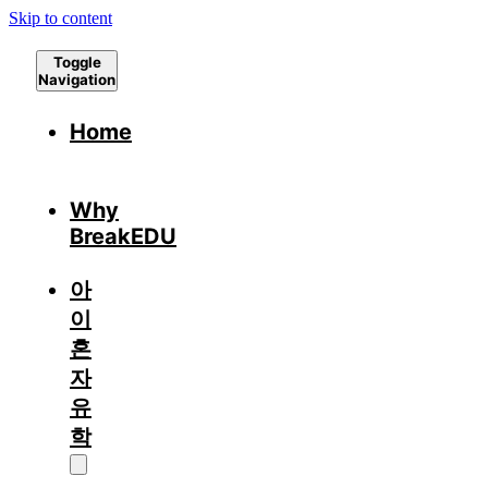
Skip to content
Toggle
Navigation
Home
Why
BreakEDU
아
이
혼
자
유
학