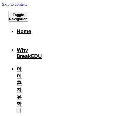
Skip to content
Toggle
Navigation
Home
Why
BreakEDU
아
이
혼
자
유
학