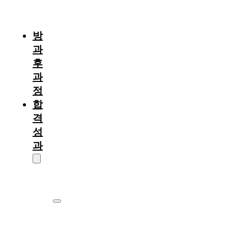
절
차
방
과
후
과
정
합
격
성
과
대
학
원
서