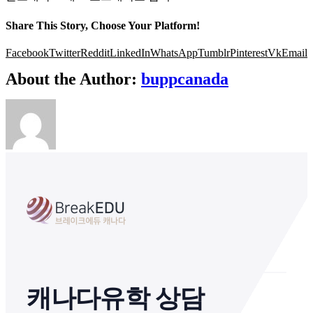
Share This Story, Choose Your Platform!
Facebook
Twitter
Reddit
LinkedIn
WhatsApp
Tumblr
Pinterest
Vk
Email
About the Author:
buppcanada
캐나다유학 상담