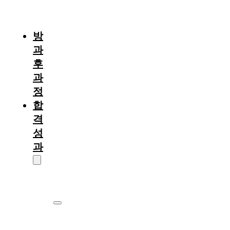
절
차
방
과
후
과
정
합
격
성
과
대
학
원
서