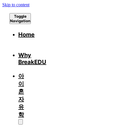
Skip to content
Toggle
Navigation
Home
Why
BreakEDU
아
이
혼
자
유
학