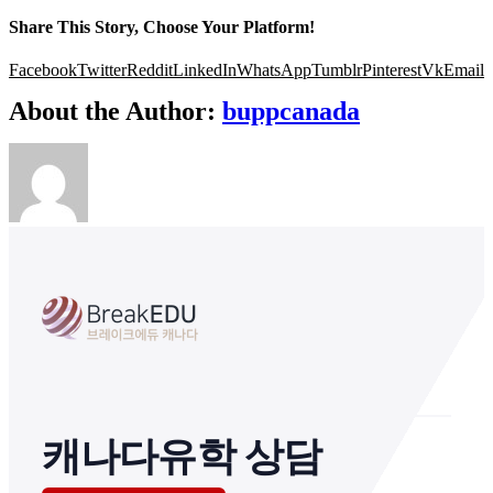
Share This Story, Choose Your Platform!
Facebook
Twitter
Reddit
LinkedIn
WhatsApp
Tumblr
Pinterest
Vk
Email
About the Author:
buppcanada
캐나다유학 상담