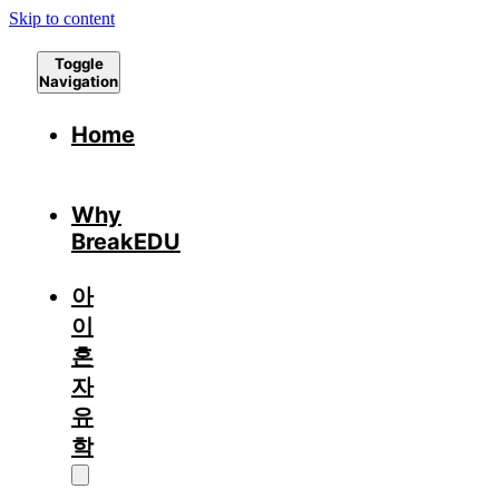
Skip to content
Toggle
Navigation
Home
Why
BreakEDU
아
이
혼
자
유
학