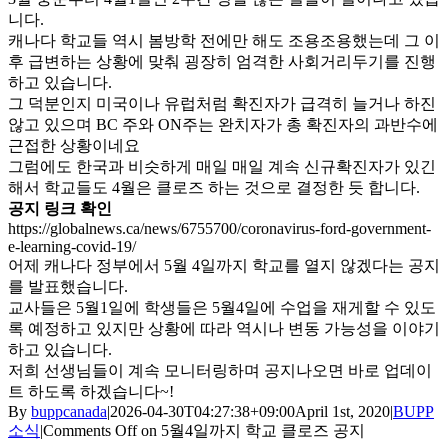
니다.
캐나다 학교들 역시 봄방학 전에만 해도 조용조용했는데 그 이
후 급변하는 상황에 맞춰 굉장히 엄격한 사회거리두기를 진행
하고 있습니다.
그 덕분인지 미국이나 유럽처럼 확진자가 급격히 늘거나 하진
않고 있으며 BC 주와 ON주는 완치자가 총 확진자의 과반수에
근접한 상황이네요
그럼에도 한국과 비슷하게 매일 매일 계속 신규확진자가 있긴
해서 학교들도 4월은 클로즈 하는 것으로 결정한 듯 합니다.
공지 링크 확인
https://globalnews.ca/news/6755700/coronavirus-ford-government-
e-learning-covid-19/
어제 캐나다 정부에서 5월 4일까지 학교를 열지 않겠다는 공지
를 발표했습니다.
교사들은 5월1일에 학생들은 5월4일에 수업을 재게할 수 있도
록 예정하고 있지만 상황에 따라 역시나 변동 가능성을 이야기
하고 있습니다.
저희 선생님들이 계속 모니터링하며 공지나오면 바로 업데이
트 하도록 하겠습니다~!
By
buppcanada
|
2026-04-30T04:27:38+09:00
April 1st, 2020
|
BUPP
소식
|
Comments Off
on 5월4일까지 학교 클로즈 공지