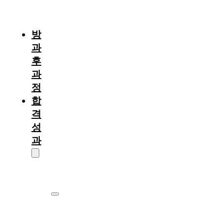
절
차
방
과
후
과
정
합
격
성
과
대
학
원
서