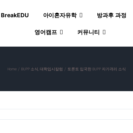
 BreakEDU
아이혼자유학
방과후 과정
영어캠프
커뮤니티
Home
/
BUPP 소식
,
대학입시칼럼
/
토론토 입국한 BUPP 자가격리 소식