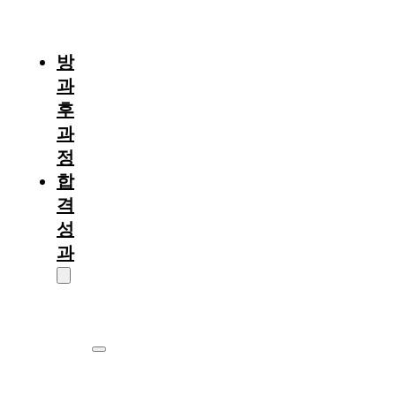
절
차
방
과
후
과
정
합
격
성
과
대
학
원
서