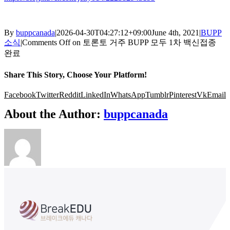
By
buppcanada
|
2026-04-30T04:27:12+09:00
June 4th, 2021
|
BUPP
소식
|
Comments Off
on 토론토 거주 BUPP 모두 1차 백신접종
완료
Share This Story, Choose Your Platform!
Facebook
Twitter
Reddit
LinkedIn
WhatsApp
Tumblr
Pinterest
Vk
Email
About the Author:
buppcanada