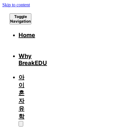
Skip to content
Toggle
Navigation
Home
Why
BreakEDU
아
이
혼
자
유
학