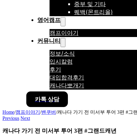
중부 및 기타
퀘백(몬트리올)
영어캠프
캠프이야기
커뮤니티
정보/소식
입시칼럼
후기
대입합격후기
캐나다뽀개기
카톡 상담
Home
/
캠프이야기
/
밴쿠버
/
캐나다 가기 전 미서부 투어 3편 #
Previous
Next
캐나다 가기 전 미서부 투어 3편 #그랜드캐년