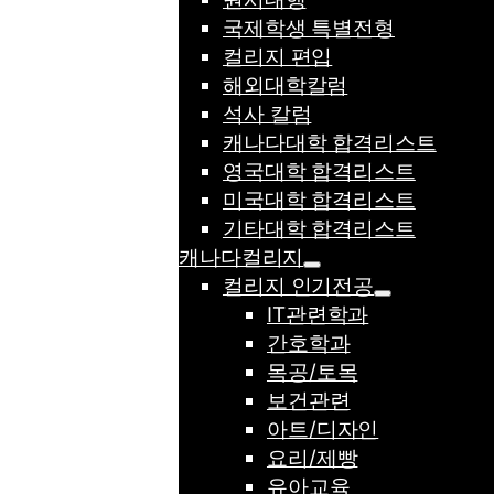
국제학생 특별전형
컬리지 편입
해외대학칼럼
석사 칼럼
캐나다대학 합격리스트
영국대학 합격리스트
미국대학 합격리스트
기타대학 합격리스트
캐나다컬리지
컬리지 인기전공
IT관련학과
간호학과
목공/토목
보건관련
아트/디자인
요리/제빵
유아교육