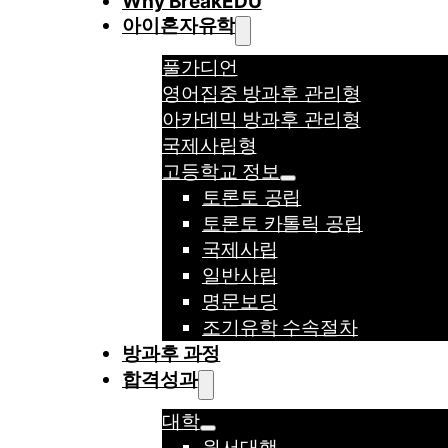
Why BreakEDU
아이혼자유학
풀가디언
영어집중 방과후 관리형
아카데믹 방과후 관리형
국제사립형
고등학교 정보
토론토 공립
토론토 카톨릭 공립
국제사립
일반사립
명문보딩
조기유학 수속절차
방과후 과정
합격성과
대학
원서대행