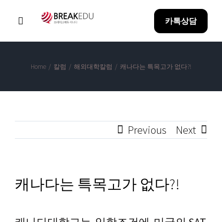
Skip
카톡상담
to
Toggle
Navigation
content
Home
Home
/
칼럼
/
해외대학칼럼
/
캐나다는 특목고가 없다?!
Why BreakEDU
Previous
Next
아이혼자유학
방과후 과정
캐나다는 특목고가 없다?!
합격성과