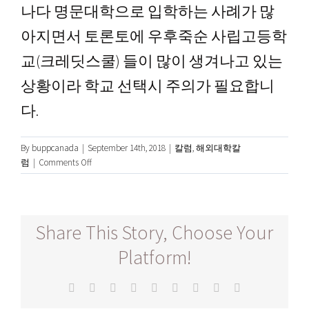
나다 명문대학으로 입학하는 사례가 많
아지면서 토론토에 우후죽순 사립고등학
교(크레딧스쿨) 들이 많이 생겨나고 있는
상황이라 학교 선택시 주의가 필요합니
다.
By
buppcanada
|
September 14th, 2018
|
칼럼
,
해외대학칼
on
럼
|
Comments Off
캐
나
다
는
Share This Story, Choose Your
특
목
Platform!
고
가
Facebook
Twitter
Reddit
LinkedIn
WhatsApp
Tumblr
Pinterest
Vk
Email
없
다?!