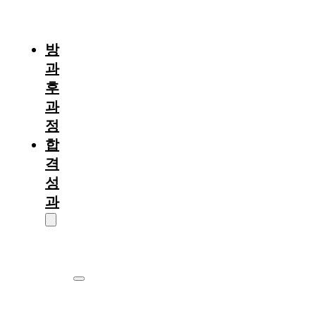
절
차
방
과
후
과
정
합
격
성
과
대
학
원
서