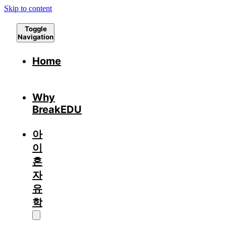
Skip to content
Toggle
Navigation
Home
Why
BreakEDU
아
이
혼
자
유
학