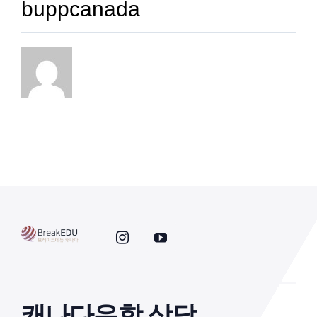
buppcanada
캐나다유학 상담