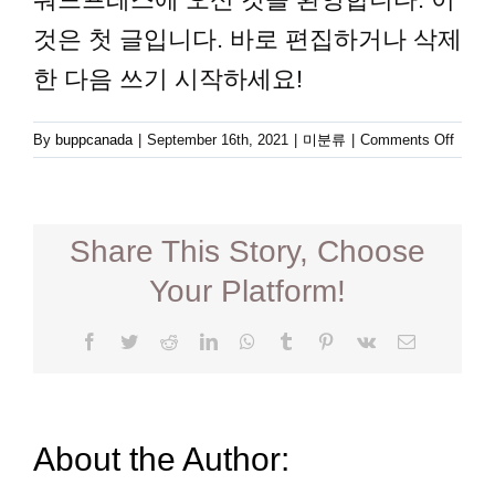
것은 첫 글입니다. 바로 편집하거나 삭제
영어캠프
한 다음 쓰기 시작하세요!
커뮤니티
on
By
buppcanada
|
September 16th, 2021
|
미분류
|
Comments Off
안
녕
하
세
Share This Story, Choose
요!
Your Platform!
Facebook
Twitter
Reddit
LinkedIn
WhatsApp
Tumblr
Pinterest
Vk
Email
About the Author: