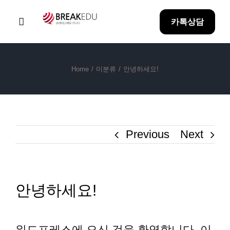
Skip
카톡상담
to
Toggle
Navigation
content
Home
Home
/
미분류
/
안녕하세요!
Why BreakEDU
Previous
Next
아이혼자유학
방과후 과정
안녕하세요!
합격성과
워드프레스에 오신 것을 환영합니다. 이