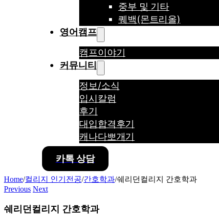
중부 및 기타
퀘백(몬트리올)
영어캠프
캠프이야기
커뮤니티
정보/소식
입시칼럼
후기
대입합격후기
캐나다뽀개기
카톡 상담
Home
/
컬리지 인기전공
/
간호학과
/
쉐리던컬리지 간호학과
Previous
Next
쉐리던컬리지 간호학과