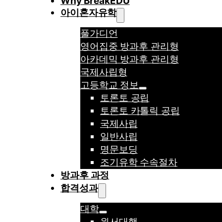
Why BreakEDU
아이혼자유학
풀가디언
영어집중 방과후 관리형
아카데믹 방과후 관리형
국제사립형
고등학교 정보
토론토 공립
토론토 카톨릭 공립
국제사립
일반사립
명문보딩
조기유학 수속절차
방과후 과정
합격성과
대학
원서대행