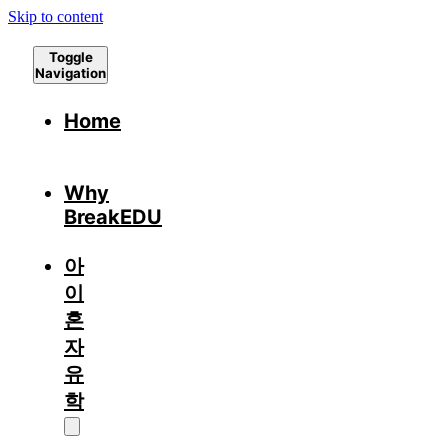
Skip to content
Toggle
Navigation
Home
Why
BreakEDU
아
이
혼
자
유
학