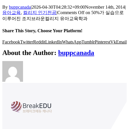
By
buppcanada
|
2026-04-30T04:28:32+09:00
November 14th, 2014
|
유아교육
,
컬리지 인기전공
|
Comments Off
on 50%가 실습으로
이루어진 조지브라운컬리지 유아교육학과
Share This Story, Choose Your Platform!
Facebook
Twitter
Reddit
LinkedIn
WhatsApp
Tumblr
Pinterest
Vk
Email
About the Author:
buppcanada