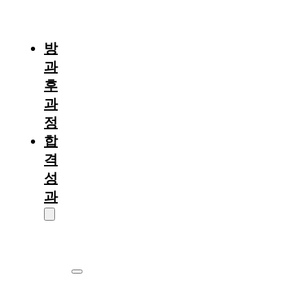
절
차
방
과
후
과
정
합
격
성
과
대
학
원
서