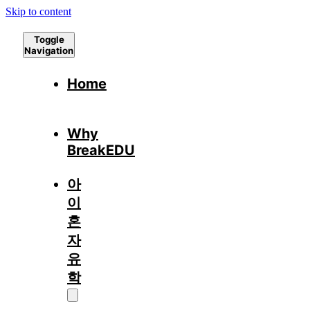
Skip to content
Toggle
Navigation
Home
Why
BreakEDU
아
이
혼
자
유
학