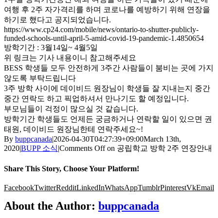
여행 후 2주 자가격리를 하며 코로나를 예방하기 위해 연장을
하기로 했다고 공지되었습니다.
https://www.cp24.com/mobile/news/ontario-to-shutter-publicly-
funded-schools-until-april-5-amid-covid-19-pandemic-1.4850654
방학기간 : 3월14일~ 4월5일
위 링크는 기사 내용이니 참고해주세요
BESS 학생들 모두 안전하게 3주간 사람들이 붐비는 곳에 가지
않도록 부탁드립니다
3주 방학 사이에 데이비드 원장님이 학생들 잘 지내는지 중간
중간 연락도 하고 픽업하셔서 만나기도 할 예정입니다.
부모님들이 걱정이 많으실 것 같습니다.
방학기간 학생들도 언제든 궁금하거나 연락할 일이 있으면 권
태원, 데이비드 원장님한테 연락주세요~!
By
buppcanada
|
2026-04-30T04:27:39+09:00
March 13th,
2020
|
BUPP 소식
|
Comments Off
on 공립학교 방학 2주 연장안내
Share This Story, Choose Your Platform!
Facebook
Twitter
Reddit
LinkedIn
WhatsApp
Tumblr
Pinterest
Vk
Email
About the Author:
buppcanada