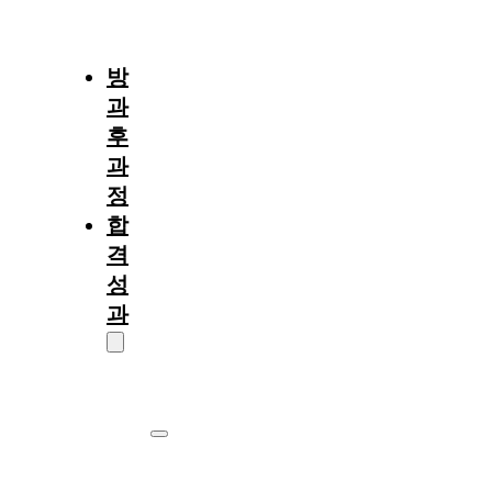
절
차
방
과
후
과
정
합
격
성
과
대
학
원
서